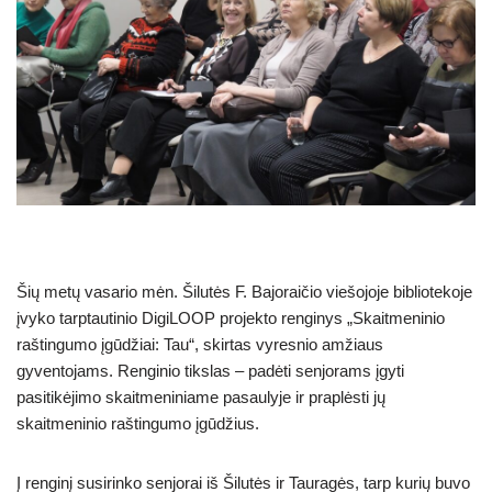
Šių metų vasario mėn. Šilutės F. Bajoraičio viešojoje bibliotekoje
įvyko tarptautinio DigiLOOP projekto renginys „Skaitmeninio
raštingumo įgūdžiai: Tau“, skirtas vyresnio amžiaus
gyventojams. Renginio tikslas – padėti senjorams įgyti
pasitikėjimo skaitmeniniame pasaulyje ir praplėsti jų
skaitmeninio raštingumo įgūdžius.
Į renginį susirinko senjorai iš Šilutės ir Tauragės, tarp kurių buvo