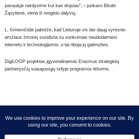
pasaulyje nardysime kur kas drąsiau“, – juokavo Birutė
Žąsytienė, viena iš renginio dalyvių.
L. Grinevičiūtė pabrėžė, kad Lietuvoje vis dar daug vyresnio
amžiaus žmonių susiduria su sunkumais naudodamiesi
internetu ir technologijomis, o tai riboja jų galimybes.
DigiLOOP projektas įgyvendinamas Erasmus strateginių
partnerysčių suaugusiųjų srityje programos lėšomis.
© 2026 VIPT asociacija