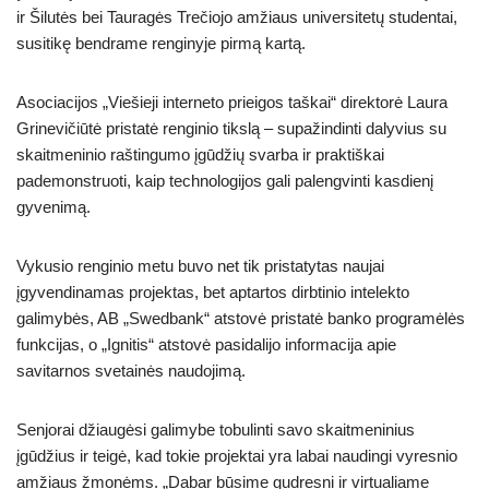
ir Šilutės bei Tauragės Trečiojo amžiaus universitetų studentai,
susitikę bendrame renginyje pirmą kartą.
Asociacijos „Viešieji interneto prieigos taškai“ direktorė Laura
Grinevičiūtė pristatė renginio tikslą – supažindinti dalyvius su
skaitmeninio raštingumo įgūdžių svarba ir praktiškai
pademonstruoti, kaip technologijos gali palengvinti kasdienį
gyvenimą.
Vykusio renginio metu buvo net tik pristatytas naujai
įgyvendinamas projektas, bet aptartos dirbtinio intelekto
galimybės, AB „Swedbank“ atstovė pristatė banko programėlės
funkcijas, o „Ignitis“ atstovė pasidalijo informacija apie
savitarnos svetainės naudojimą.
Senjorai džiaugėsi galimybe tobulinti savo skaitmeninius
įgūdžius ir teigė, kad tokie projektai yra labai naudingi vyresnio
amžiaus žmonėms. „Dabar būsime gudresni ir virtualiame