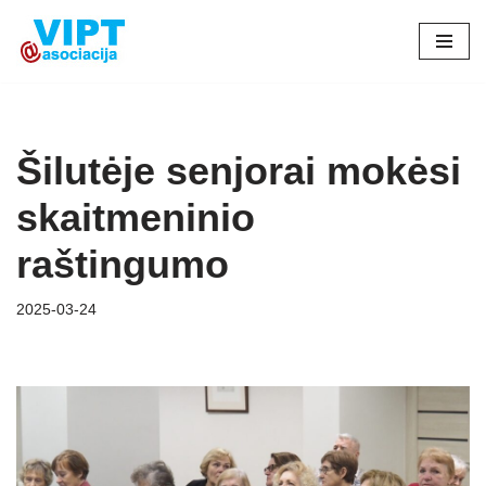
Skip
to
content
Šilutėje senjorai mokėsi
skaitmeninio
raštingumo
2025-03-24