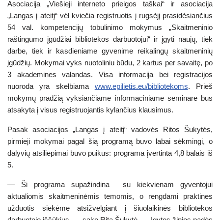
Asociacija „Viešieji interneto prieigos taškai“ ir asociacija
„Langas į ateitį“ vėl kviečia registruotis į rugsėjį prasidėsiančius
54 val. kompetencijų tobulinimo mokymus „Skaitmeninio
raštingumo įgūdžiai bibliotekos darbuotojui“ ir įgyti naujų, tiek
darbe, tiek ir kasdieniame gyvenime reikalingų skaitmeninių
įgūdžių. Mokymai vyks nuotoliniu būdu, 2 kartus per savaitę, po
3 akademines valandas. Visa informacija bei registracijos
nuoroda yra skelbiama
www.epilietis.eu/bibliotekoms
. Prieš
mokymų pradžią vyksiančiame informaciniame seminare bus
atsakyta į visus registruojantis kylančius klausimus.
Pasak asociacijos „Langas į ateitį“ vadovės Ritos Šukytės,
pirmieji mokymai pagal šią programą buvo labai sėkmingi, o
dalyvių atsiliepimai buvo puikūs: programa įvertinta 4,8 balais iš
5.
— Ši programa supažindina su kiekvienam gyventojui
aktualiomis skaitmeninėmis temomis, o rengdami praktines
užduotis siekėme atsižvelgiant į šiuolaikinės bibliotekos
darbuotojo iššūkius, — sako Rita Šukytė. — Įgytos žinios padės