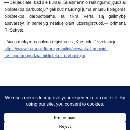
— Jei jaučiate, kad šie kursai „Skaitmeninio raštingumo įgūdžiai
bibliotekos darbuotojui“ gali būti naudingi jums ar jūsų kolegoms
bibliotekos darbuotojams, tai tikrai verta šią galimybę
apsvarstyti ir pernelyg neatidėliojant užsiregistruoti,— primena
R. Šukytė.
Į šiuos mokymus galima registruotis „Kursuok.lt“ svetainėje
https://www.kursuok.lt/mokymai/list/view/skaitmeninio-
rastingumo-igudziai-bibliotekos-darbuotojui
.
© 2026 VIPT asociacija