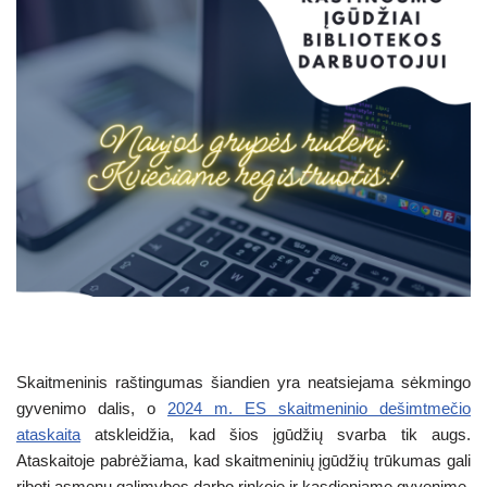
Skaitmeninis raštingumas šiandien yra neatsiejama sėkmingo
gyvenimo dalis, o
2024 m. ES skaitmeninio dešimtmečio
ataskaita
atskleidžia, kad šios įgūdžių svarba tik augs.
Ataskaitoje pabrėžiama, kad skaitmeninių įgūdžių trūkumas gali
riboti asmenų galimybes darbo rinkoje ir kasdieniame gyvenime,