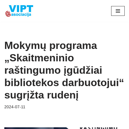
Skip
to
content
Mokymų programa
„Skaitmeninio
raštingumo įgūdžiai
bibliotekos darbuotojui“
sugrįžta rudenį
2024-07-11