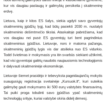
kur vis daugiau paslaugų ir galimybių persikelia į skaitmeninę
erdvę.
Lietuva, kaip ir kitos ES šalys, siekia ugdyti savo gyventojų
skaitmeninių įgūdžių lygį, kad būtų pasiekti 2030 m. nustatyti
skaitmeninio dešimtmečio tikslai. Ataskaitoje pabrėžiama, kad
vos daugiau nei pusė ES gyventojų turi bent pagrindinius
skaitmeninius įgūdžius. Lietuvoje, nors ir matoma pažanga,
skaitmeninių įgūdžių lygis vis dar atsilieka nuo ES vidurkio.
Todėl švietimas ir mokymasis yra itin svarbūs siekiant užtikrinti,
kad visi gyventojai galėtų naudotis naujausiomis technologijomis
ir dalyvauti skaitmeninėje ekonomikoje.
Lietuvoje šiemet prasidėjo ir tebevyksta pageidaujančių mokytis
suaugusiųjų registracija svetainėje „Kursuok.lt“, kuri suteikia
galimybę gauti mokymams iki 500 eurų valstybės finansavimą.
Tai puiki proga tobulinti savo įgūdžius ypač skaitmeninių
technologijų srityje, kuriai valstybė skiria didelį dėmesį.