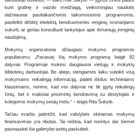
kurti grafinę ir vaizdo medžiagą, veiksmingiau naudotis
dažniausiai pasitaikančiomis taikomosiomis programomis,
pasitelkti dirbtinį intelektą bendruomenės renginių scenarijams
sukurti, ar geriau konsultuoti lankytojus apie išmaniųjų įrenginių
naudojimą.
Mokymų organizatoriai džiaugiasi mokymo programos
populiarumu: „Pavasarį šią mokymo programą baigė 82
dalyviai. Programoje mokėsi daugiausia viešųjų ir mokyklų
bibliotekų darbuotojai. Be abejo, stengiamės laiku suteikti visą
mokymams reikalingą informaciją, padėti iškilus techniniams
klausimams, norime, kad visi dalyviai ne tik įgytų reikalingų
žinių, bet ir maloniai prisimintų bendravimą su dėstytojais ir
kolegomis mokymų sesijų metu.“ – teigia Rita Šukytė.
Tačiau svarbu pabrėžti, kad valstybės skiriamas mokymų
finansavimas yra ribotas. Tai reiškia, kad norintys dar šiemet
pasinaudoti šia galimybe turėtų paskubėti.