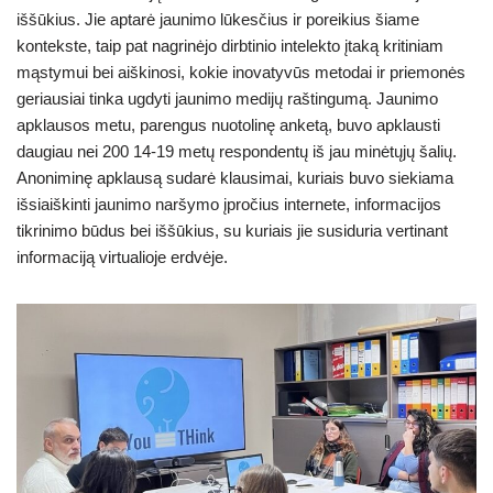
iššūkius. Jie aptarė jaunimo lūkesčius ir poreikius šiame
kontekste, taip pat nagrinėjo dirbtinio intelekto įtaką kritiniam
mąstymui bei aiškinosi, kokie inovatyvūs metodai ir priemonės
geriausiai tinka ugdyti jaunimo medijų raštingumą. Jaunimo
apklausos metu, parengus nuotolinę anketą, buvo apklausti
daugiau nei 200 14-19 metų respondentų iš jau minėtųjų šalių.
Anoniminę apklausą sudarė klausimai, kuriais buvo siekiama
išsiaiškinti jaunimo naršymo įpročius internete, informacijos
tikrinimo būdus bei iššūkius, su kuriais jie susiduria vertinant
informaciją virtualioje erdvėje.