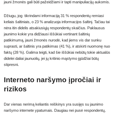
jauni žmonės gali būti pažeidžiami ir tapti manipuliacijų aukomis.
Džiugu, jog tikrindami informaciją 31 % respondentų remiasi
keliais šaltiniais, o 23 % analizuoja informacijos šaltinį. Tačiau tai
nėra itin didelis atsakiusiųjų respondentų skaičius. Paklausus
jaunimo kokie yra didžiausi iššūkiai vertinant šaltinių
patikimumą, jauni žmonės nurodė, kad jiems vis dar sunku
suprasti, ar šaltinis yra patikimas (41 %), ir atskirti nuomonę nuo
faktų (28 %). Galima teigti, kad šie iššūkiai nebūtų tokie aktualūs
didelei daliai jaunuolių, jei jų kritinio mąstymo įgūdžiai būtų
stipresni.
Interneto naršymo įpročiai ir
rizikos
Dar vienas nerimą keliantis reiškinys yra susijęs su jaunimo
naršymo internete ypatumais. Daugiau nei pusė respondentų,