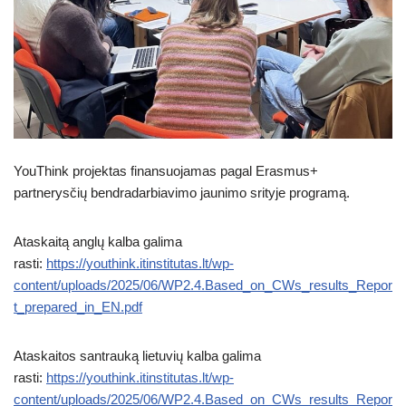
YouThink projektas finansuojamas pagal Erasmus+
partnerysčių bendradarbiavimo jaunimo srityje programą.
Ataskaitą anglų kalba galima
rasti:
https://youthink.itinstitutas.lt/wp-
content/uploads/2025/06/WP2.4.Based_on_CWs_results_Repor
t_prepared_in_EN.pdf
Ataskaitos santrauką lietuvių kalba galima
rasti:
https://youthink.itinstitutas.lt/wp-
content/uploads/2025/06/WP2.4.Based_on_CWs_results_Repor