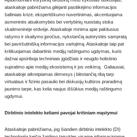
ataskaitoje pabrėžiama gilėjanti pasitikėjimo informacijos
šaltiniais krizė, ekspertiškumo nuvertinimas, akcentuojama
asmeninės atsakomybės bei vertybinių nuostatų stoka
skaitmeninėje erdvėje. Ataskaitoje minima apie pakitusius
rašymo ir skaitymo įpročius, nykstančią autorystės sampratą
bei paviršutinišką informacijos vartojimą. Ataskaitoje taip pat
kritikuojamas dabartinis medijų raštingumo ugdymas, kuris
dažnai apsiriboja techniniais įgūdžiais ir neugdo holistinio
supratimo apie medijų ekosistemą ir jos veikimą.
Galiausiai,
ataskaitoje atkreipiamas dėmesys į blėstančią ribą tarp
virtualaus ir fizinio pasaulio bei diskusijų kultūros praradimą
jaunimo tarpe, kas kelia naujus iššūkius medijų raštingumo
ugdymui.
Dirbtinio intelekto keliami pavojai kritiniam mąstymui
Ataskaitoje pabrėžiama, jog šiandien dirbtinio intelekto (DI)
technologija keičia žaidimo taisykles visame informaciniame