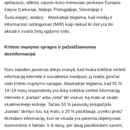
apklausos, atliktos sausio–kovo mėnesiais penkiose Europos
šalyse (Lietuvoje, Italijoje, Portugalijoje, Slovėnijoje ir
.
Šveicarijoje), analizę.
Ataskaitoje teigiama, kad medijų ir
informacinis raštingumas (MIR) kaip niekad iki šiol yra itin
aktuali ir svarbi žinių ugdymo sritis.
Kritinio mąstymo spragos ir pažeidžiamumas
dezinformacijai
Nors šiandien jaunimas linkęs manyti, kad moka kritiškai vertinti
informaciją internete ir socialinėse medijose, jų realūs įpročiai
rodo kritinio mąstymo spragas. Ataskaitoje teigiama, kad 91 %
14–19 metų respondentų yra linkę kritiškai vertinti informaciją
internete ir „kartais“ arba „retai“ tiki viskuo, ką mato ar skaito
skaitmeninėje erdvėje. Tačiau 53 % jaunuolių prisipažįsta
„kartais“ tikintys tuo, ką mato, o 29 % pasikliauja „sveiku protu“
tikrindami informaciją, kuri ne visada yra paremta objektyviais
duomenimis ir faktais. Ir iš tiesų, per daug pasitikėdami savimi,