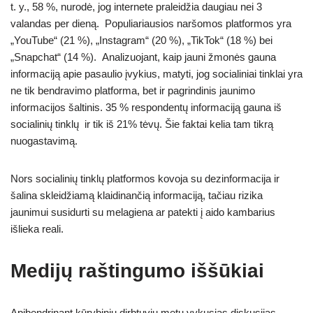
t. y., 58 %, nurodė, jog internete praleidžia daugiau nei 3
valandas per dieną. Populiariausios naršomos platformos yra
„YouTube“ (21 %), „Instagram“ (20 %), „TikTok“ (18 %) bei
„Snapchat“ (14 %). Analizuojant, kaip jauni žmonės gauna
informaciją apie pasaulio įvykius, matyti, jog socialiniai tinklai yra
ne tik bendravimo platforma, bet ir pagrindinis jaunimo
informacijos šaltinis. 35 % respondentų informaciją gauna iš
socialinių tinklų ir tik iš 21% tėvų. Šie faktai kelia tam tikrą
nuogastavimą.
Nors socialinių tinklų platformos kovoja su dezinformacija ir
šalina skleidžiamą klaidinančią informaciją, tačiau rizika
jaunimui susidurti su melagiena ar patekti į aido kambarius
išlieka reali.
Medijų raštingumo iššūkiai
Apibendrinant kūrybinių dirbtuvių metu vykusias diskusijas,