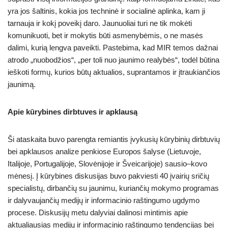
yra jos šaltinis, kokia jos techninė ir socialinė aplinka, kam ji
tarnauja ir kokį poveikį daro. Jaunuoliai turi ne tik mokėti
komunikuoti, bet ir mokytis būti asmenybėmis, o ne masės
dalimi, kurią lengva paveikti. Pastebima, kad MIR temos dažnai
atrodo „nuobodžios“, „per toli nuo jaunimo realybės“, todėl būtina
ieškoti formų, kurios būtų aktualios, suprantamos ir įtraukiančios
jaunimą.
Apie kūrybines dirbtuves ir apklausą
Ši ataskaita buvo parengta remiantis įvykusių kūrybinių dirbtuvių
bei apklausos analize penkiose Europos šalyse (Lietuvoje,
Italijoje, Portugalijoje, Slovėnijoje ir Šveicarijoje) sausio–kovo
mėnesį. Į kūrybines diskusijas buvo pakviesti 40 įvairių sričių
specialistų, dirbančių su jaunimu, kuriančių mokymo programas
ir dalyvaujančių medijų ir informacinio raštingumo ugdymo
procese. Diskusijų metu dalyviai dalinosi mintimis apie
aktualiausias medijų ir informacinio raštingumo tendencijas bei